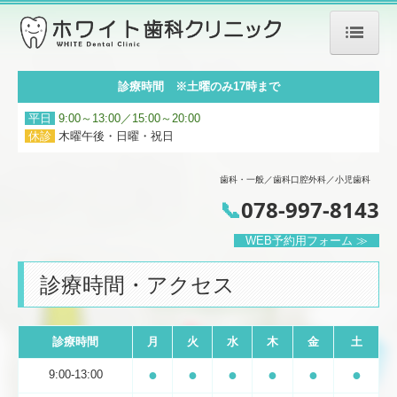
ホーム
診療時間 ※土曜のみ17時まで
当院について
平日
9:00～13:00／15:00～20:00
休診
木曜午後・日曜・祝日
設備紹介
歯科・一般／歯科口腔外科／小児歯科
初めての方へ
📞
078-997-8143
診療案内
WEB予約用フォーム ≫
歯科・一般
診療時間・アクセス
歯周病治療
美容診療
診療時間
月
火
水
木
金
土
●
●
●
●
●
●
9:00-13:00
ホワイトニング