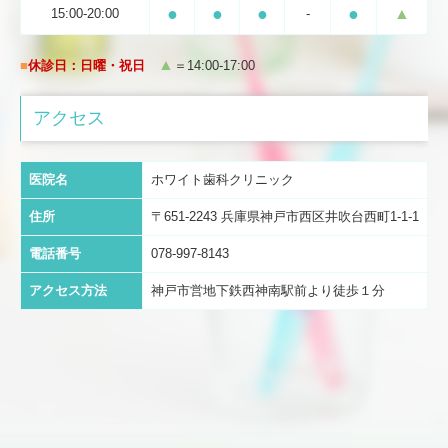
●
●
●
●
▲
15:00-20:00
-
診療時間・アクセス
▲
■
休診日：日曜・祝日
＝14:00-17:00
お問合せ
WEB予約用フォーム
アクセス
医院名
ホワイト歯科クリニック
住所
〒651-2243 兵庫県神戸市西区井吹台西町1-1-1
電話番号
078-997-8143
アクセス方法
神戸市営地下鉄西神南駅前より徒歩１分