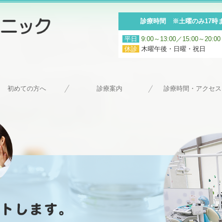
診療時間 ※土曜のみ17時
平日
9:00～13:00／15:00～20:00
休診
木曜午後・日曜・祝日
初めての方へ
診療案内
診療時間・アクセス
ホワイトニング
歯科・一般
歯周病治療
美容診療