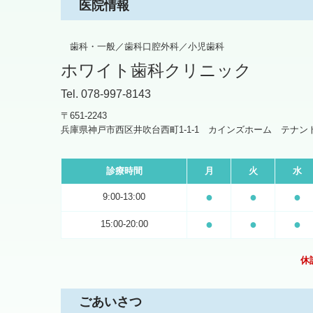
医院情報
歯科・一般／歯科口腔外科／小児歯科
ホワイト歯科クリニック
Tel. 078-997-8143
〒651-2243
兵庫県神戸市西区井吹台西町1-1-1 カインズホーム テナン
診療時間
月
火
水
●
●
●
9:00-13:00
●
●
●
15:00-20:00
休
ごあいさつ