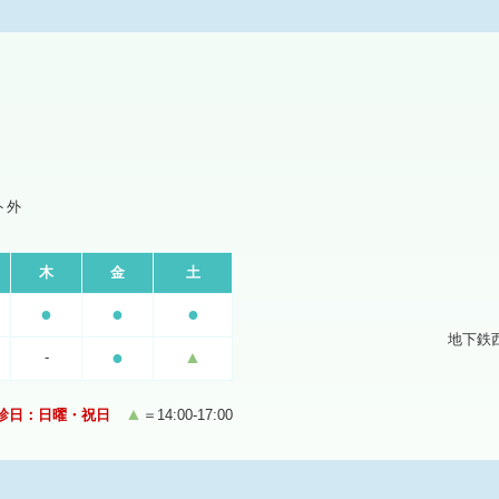
ト外
木
金
土
●
●
●
地下鉄
●
▲
-
▲
診日：日曜・祝日
＝14:00-17:00