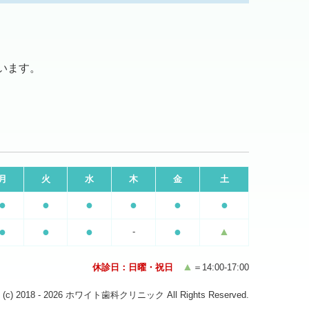
います。
月
火
水
木
金
土
●
●
●
●
●
●
●
●
●
●
▲
-
▲
休診日：日曜・祝日
＝14:00-17:00
ht (c) 2018 - 2026 ホワイト歯科クリニック All Rights Reserved.