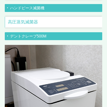
ハンドピース滅菌機
高圧蒸気滅菌器
デントクレーブ500M