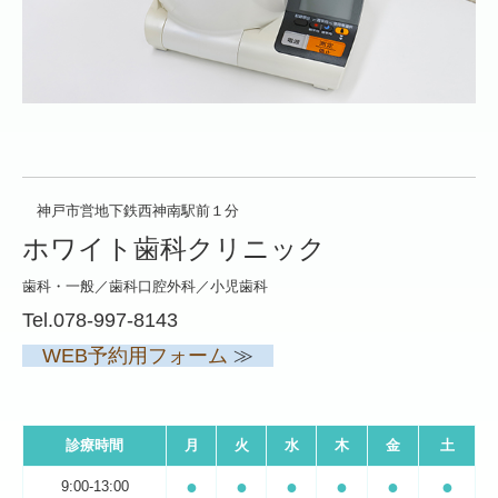
神戸市営地下鉄西神南駅前１分
ホワイト歯科クリニック
歯科・一般／歯科口腔外科／小児歯科
Tel.
078-997-8143
WEB予約用フォーム
≫
診療時間
月
火
水
木
金
土
●
●
●
●
●
●
9:00-13:00