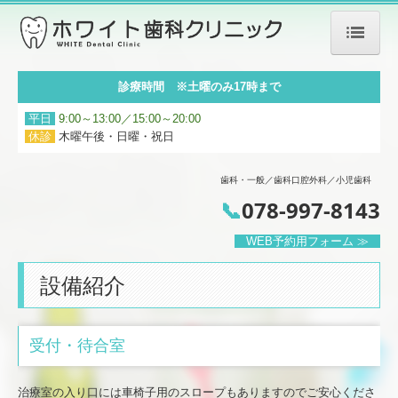
ホーム
診療時間 ※土曜のみ17時まで
当院について
平日
9:00～13:00／15:00～20:00
休診
木曜午後・日曜・祝日
設備紹介
歯科・一般／歯科口腔外科／小児歯科
初めての方へ
📞
078-997-8143
診療案内
WEB予約用フォーム ≫
歯科・一般
設備紹介
歯周病治療
美容診療
受付・待合室
ホワイトニング
治療室の入り口には車椅子用のスロープもありますのでご安心くださ